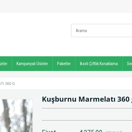
ünler
Kampanyalı Ürünler
Paketler
İksirli Çiftlik Konaklama
Ser
I 360 G
Kuşburnu Marmelatı 360 