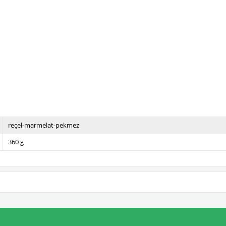
reçel-marmelat-pekmez
360 g