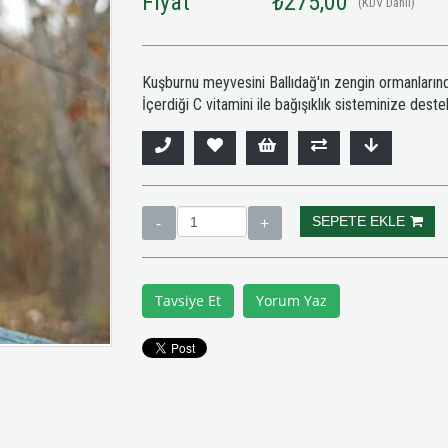
Fiyat
₺275,00
(KDV Dahil)
Kuşburnu meyvesini Ballıdağ'ın zengin ormanlarınd
İçerdiği C vitamini ile bağışıklık sisteminize destek
Tavsiye Et
Yorum Yaz