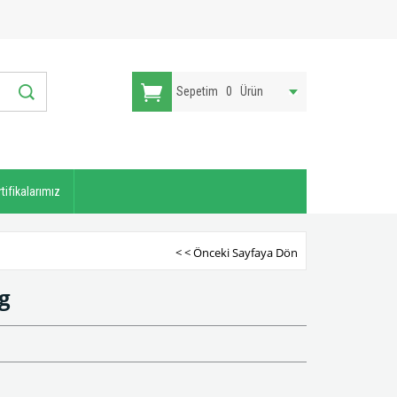
Sepetim
0
Ürün
tifikalarımız
< < Önceki Sayfaya Dön
g