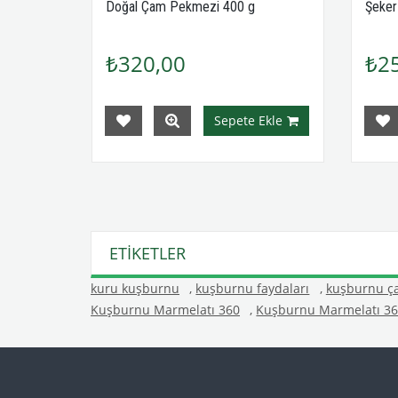
Doğal Çam Pekmezi 400 g
Şeker
₺320,00
₺2
Ekle
Sepete Ekle
ETIKETLER
kuru kuşburnu
,
kuşburnu faydaları
,
kuşburnu ça
Kuşburnu Marmelatı 360
,
Kuşburnu Marmelatı 36