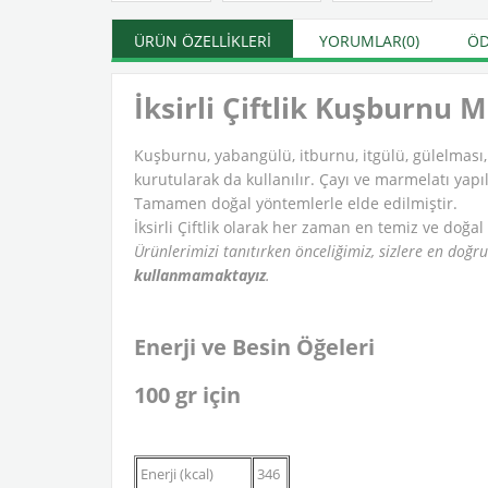
ÜRÜN ÖZELLIKLERI
YORUMLAR
(0)
ÖD
İksirli Çiftlik Kuşburnu 
Kuşburnu, yabangülü, itburnu, itgülü, gülelması, 
kurutularak da kullanılır. Çayı ve marmelatı yapıl
Tamamen doğal yöntemlerle elde edilmiştir.
İksirli Çiftlik olarak her zaman en temiz ve doğal
Ürünlerimizi tanıtırken önceliğimiz, sizlere en doğr
kullanmamaktayız
.
Enerji ve Besin Öğeleri
100 gr için
Enerji (kcal)
346