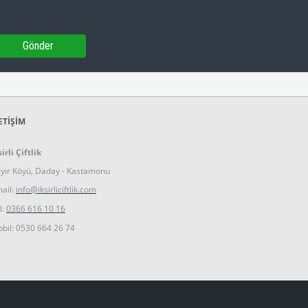
Gönder
ETİŞİM
sirli Çiftlik
yır Köyü, Daday - Kastamonu
ail:
info@iksirliciftlik.com
l:
0366 616 10 16
bil: 0530 664 26 74