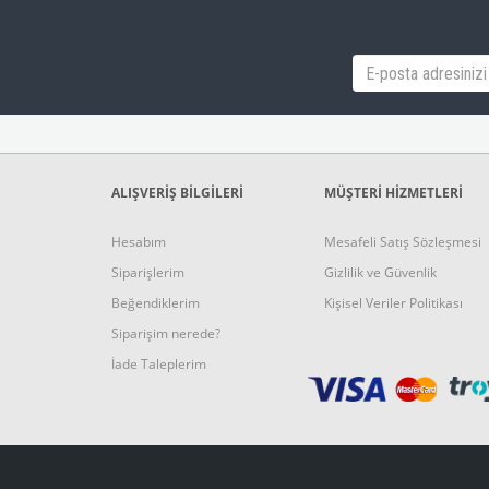
ALIŞVERİŞ BİLGİLERİ
MÜŞTERİ HİZMETLERİ
Hesabım
Mesafeli Satış Sözleşmesi
Siparişlerim
Gizlilik ve Güvenlik
Beğendiklerim
Kişisel Veriler Politikası
Siparişim nerede?
İade Taleplerim