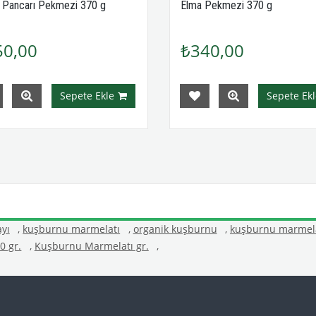
 Pancarı Pekmezi 370 g
Elma Pekmezi 370 g
50,00
₺340,00
Sepete Ekle
Sepete Ekl
yı
,
kuşburnu marmelatı
,
organik kuşburnu
,
kuşburnu marmela
0 gr.
,
Kuşburnu Marmelatı gr.
,