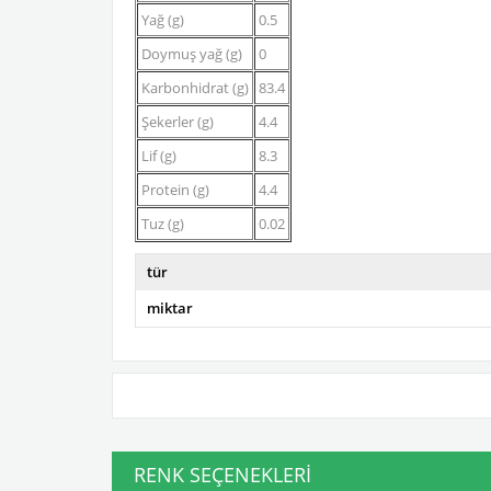
Yağ (g)
0.5
Doymuş yağ (g)
0
Karbonhidrat (g)
83.4
Şekerler (g)
4.4
Lif (g)
8.3
Protein (g)
4.4
Tuz (g)
0.02
tür
miktar
RENK SEÇENEKLERI