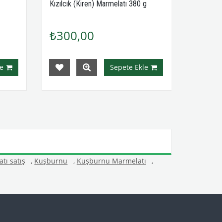
Kızılcık (Kiren) Marmelatı 380 g
₺300,00
e
Sepete Ekle
tı satış
,
Kuşburnu
,
Kuşburnu Marmelatı
,