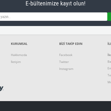
E-bültenimize kayıt olun!
KURUMSAL
BİZİ TAKİP EDIN
İL
Hakkımızda
Facebook
İk
Ba
İletişim
Twitter
Em
Instagram
Te
Mo