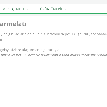
EME SEÇENEKLERI
ÜRÜN ÖNERILERI
Marmelatı
yiric gibi adlarla da bilinir. C vitamini deposu kuşburnu, sonbahard
ır.
 gıdayı sizlere ulaştırmanın gururuyla...
u bilgiyi vermek. Bu nedenle ürünlerimizin tanıtımında, tedavisine yard