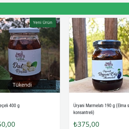
Yeni Ürün
Tükendi
eçeli 400 g
Üryani Marmelatı 190 g (Elma 
konsantreli)
50,00
₺375,00