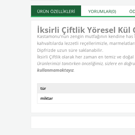
ÜRÜN ÖZELLIKLERI
YORUMLAR
(0)
ÖD
İksirli Çiftlik Yöresel Kül
Kastamonu'nun zengin mutfağının kendine has lezz
kahvaltılarda lezzetli reçellerimizle, marmelatlar
Dipfrizde uzun süre saklanabilir.
İksirli Çiftlik olarak her zaman en temiz ve doğal
Ürünlerimizi tanıtırken önceliğimiz, sizlere en doğr
kullanmamaktayız
.
tür
miktar