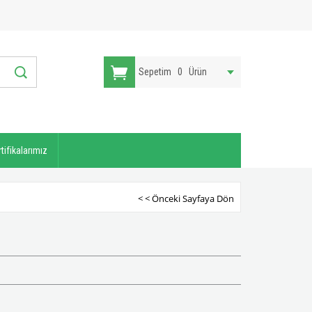
Sepetim
0
Ürün
tifikalarımız
< < Önceki Sayfaya Dön