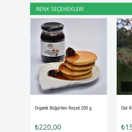
RENK SEÇENEKLERI
Organik Böğürtlen Reçeli 200 g
Dut R
₺220,00
₺1