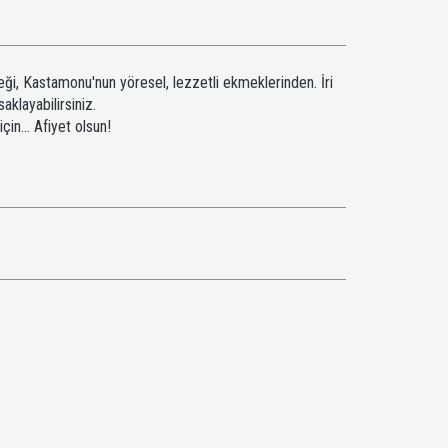
reği, Kastamonu'nun yöresel, lezzetli ekmeklerinden. İri
aklayabilirsiniz.
in... Afiyet olsun!