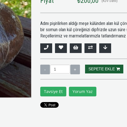
Fiyat
₺200,00
(KDV Dahil)
Adını pişirilirken aldığı meşe külünden alan kül çö
bir somun olan kül çöreğinizi dipfrizde uzun süre s
Reçellerimiz ve marmelatlarımızla tatlandırmanız iç
Tavsiye Et
Yorum Yaz