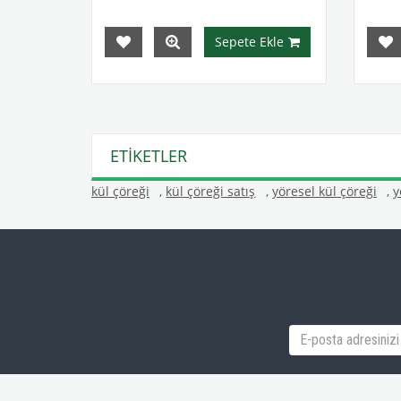
Sepete Ekle
ETIKETLER
kül çöreği
,
kül çöreği satış
,
yöresel kül çöreği
,
y