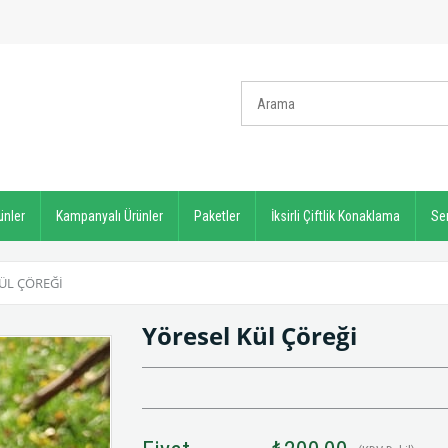
ünler
Kampanyalı Ürünler
Paketler
İksirli Çiftlik Konaklama
Ser
ÜL ÇÖREĞI
Yöresel Kül Çöreği