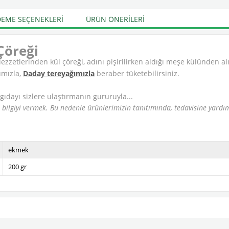
EME SEÇENEKLERI
ÜRÜN ÖNERILERI
 Çöreği
etlerinden kül çöreği, adını pişirilirken aldığı meşe külünden alı
ımızla,
Daday tereyağımızla
beraber tüketebilirsiniz.
 gıdayı sizlere ulaştırmanın gururuyla...
u bilgiyi vermek. Bu nedenle ürünlerimizin tanıtımında, tedavisine yard
ekmek
200 gr