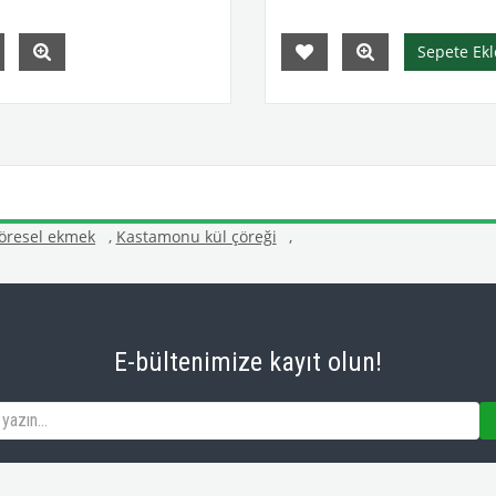
Sepete Ekl
öresel ekmek
,
Kastamonu kül çöreği
,
E-bültenimize kayıt olun!